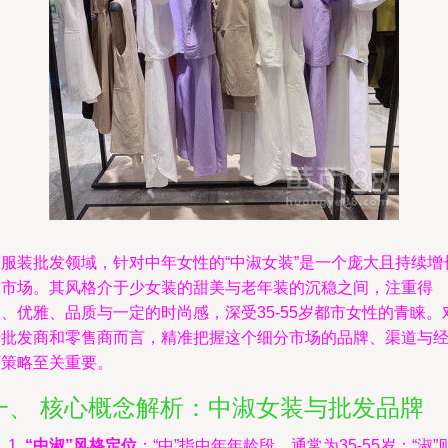
在服装批发领域，针对中年女性的“中淑女装”是一个庞大且持续增
的市场。其风格介于少女装的甜美与老年装的沉稳之间，注重得
、优雅、品质与一定的时尚感，深受35-55岁都市女性的青睐。
于批发商和零售商而言，精准把握这个细分市场的品牌、渠道与
营策略至关重要。
一、 核心概念解析：中淑女装与批发品牌
“中淑”风格定位
：“中”指中年年龄段，通常为35-55岁；“淑”